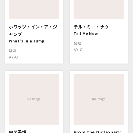
ホワッツ・イン・ア・ジ
テル・ミー・ナウ
ャンプ
Tell Me Now
What's in a Jump
靉嘔
AY-O
靉嘔
AY-O
中間子炉
From the Dictionary