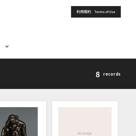
利用規約
Terms of Use
h
8
records