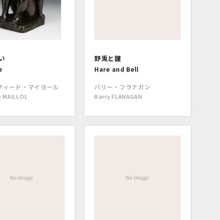
い
野兎と鐘
e
Hare and Bell
ティード・マイヨール
バリー・フラナガン
e MAILLOL
Barry FLANAGAN