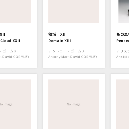
II
領域 XIII
もの思
loud XXIII
Domain XIII
Pense
・ゴームリー
アントニー・ゴームリー
アリス
k David GORMLEY
Antony Mark David GORMLEY
Aristid