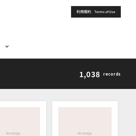
利用規約
Terms of Use
h
1,038
records