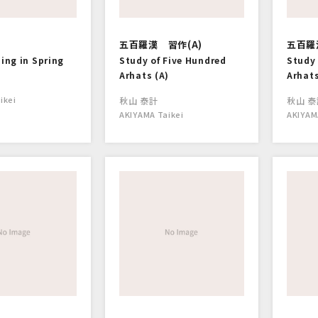
五百羅漢 習作(A)
五百羅
ning in Spring
Study of Five Hundred
Study 
Arhats (A)
Arhats
ikei
秋山 泰計
秋山 泰
AKIYAMA Taikei
AKIYAM