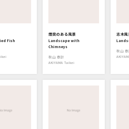
煙突のある風景
志木風
ied Fish
Landscape with
Landsc
Chimneys
秋山 泰
ikei
AKIYAM
秋山 泰計
AKIYAMA Taikei