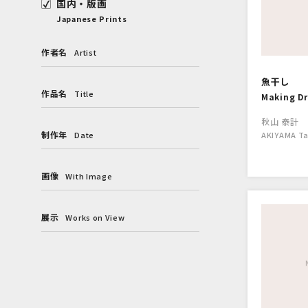
国内・版画
Japanese Prints
作者名
Artist
魚干し
作品名
Title
Making Dr
秋山 泰計
制作年
Date
AKIYAMA Ta
画像
With Image
展示
Works on View