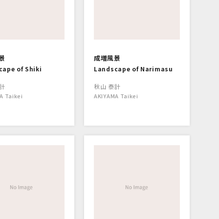
景
成増風景
ape of Shiki
Landscape of Narimasu
計
秋山 泰計
A Taikei
AKIYAMA Taikei