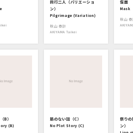
同行二人（バリエーショ
仮面
e
ン）
Mask
Pilgrimage (Variation)
秋山 泰
ikei
AKIYAM
秋山 泰計
AKIYAMA Taikei
（B）
筋のない話（C）
祭りの
tory (B)
No Plot Story (C)
ン）
Lion o