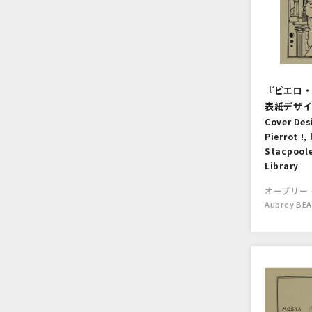
『ピエロ
表紙デザ
Cover Des
Pierrot !,
Stacpoole
Library
オーブリー
Aubrey BE