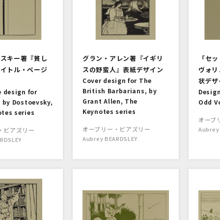
フスキー著『貧し
グラン・アレン著『イギリ
「セッ
タイトル・ページ
スの野蛮人』表紙デザイン
ヴォリ
Cover design for The
状デザ
British Barbarians, by
e design for
Design
Grant Allen, The
, by Dostoevsky,
Odd V
Keynotes series
tes series
オーブ
オーブリー・ビアズリー
Aubrey
・ビアズリー
Aubrey BEARDSLEY
ARDSLEY