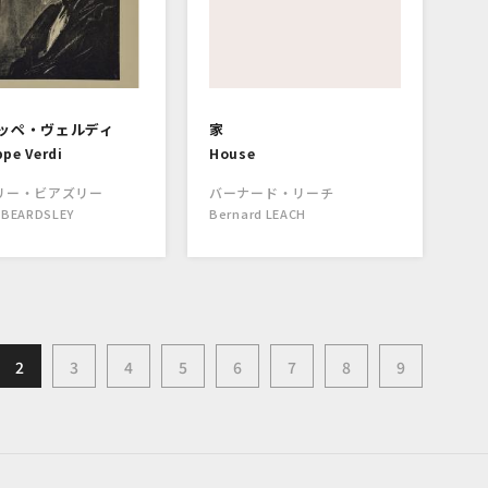
ッペ・ヴェルディ
家
pe Verdi
House
リー・ビアズリー
バーナード・リーチ
 BEARDSLEY
Bernard LEACH
2
3
4
5
6
7
8
9