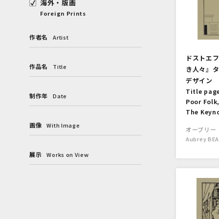
海外・版画
Foreign Prints
作者名
Artist
ドストエ
作品名
Title
き人々』
デザイン
Title pag
制作年
Date
Poor Folk
The Keyno
画像
With Image
オーブリー
Aubrey BE
展示
Works on View