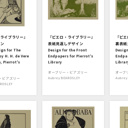
・ライブラリー』
『ピエロ・ライブラリー』
『ピエ
イン
表紙見返しデザイン
裏表紙
ign for The
Design for the Front
Design
 by H. H. de Vere
Endpapers for Pierrot's
Endpap
, Pierrot's
Library
Librar
オーブリー・ビアズリー
オーブ
Aubrey BEARDSLEY
Aubrey
・ビアズリー
ARDSLEY