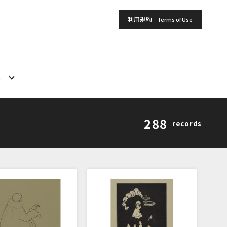
利用規約
Terms of Use
h
288
records