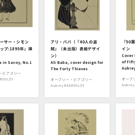
アーサー・シモン
アリ・ババ（『40人の盗
『50
ップ:1895年』挿
賊』（未出版）表紙デザイ
イン
ン）
Cover 
of Fif
 in Savoy, No.1
Ali Baba, cover design for
Aubre
The Forty Thieves
・ビアズリー
オーブ
ARDSLEY
オーブリー・ビアズリー
Aubrey
Aubrey BEARDSLEY