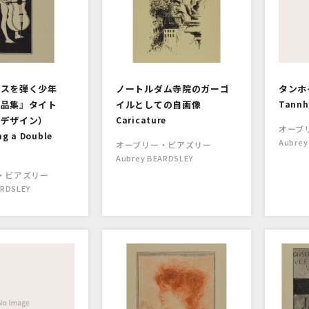
バスを弾く少年
ノートルダム寺院のガーゴ
タンホ
作品集』タイト
イルとしての自画像
Tannh
ジデザイン）
Caricature
オーブ
ng a Double
Aubrey
オーブリー・ビアズリー
Aubrey BEARDSLEY
・ビアズリー
ARDSLEY