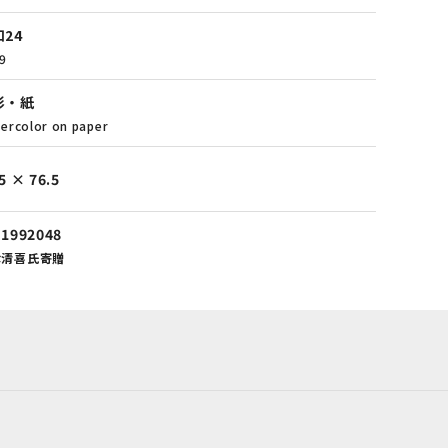
24
9
彩・紙
ercolor on paper
5 × 76.5
-1992048
津清喜氏寄贈