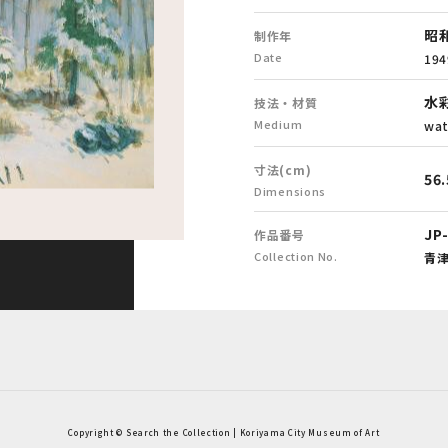
昭和
制作年
Date
194
水
技法・材質
Medium
wat
寸法(cm)
56.
Dimensions
JP
作品番号
Collection No.
青
Copyright © Search the Collection | Koriyama City Museum of Art