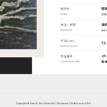
昭和
制作年
Date
195
油
技法・材質
Medium
oil
寸法(cm)
72.
Dimensions
JP
作品番号
Collection No.
青
Copyright © Search the Collection | Koriyama City Museum of Art