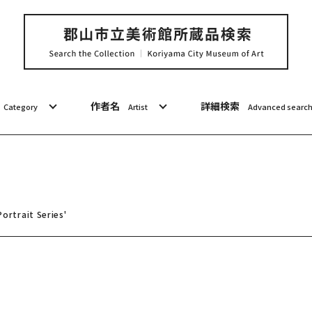
作者名
詳細検索
Category
Artist
Advanced searc
ortrait Series'