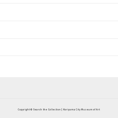
Copyright © Search the Collection | Koriyama City Museum of Art