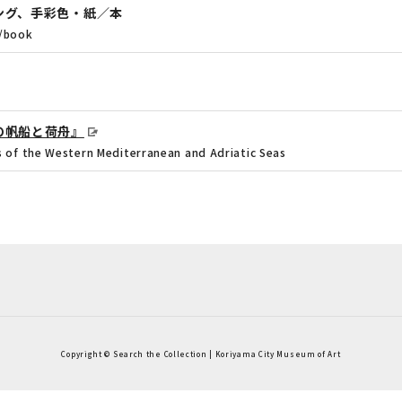
ング、手彩色・紙／本
r/book
の帆船と荷舟』
s of the Western Mediterranean and Adriatic Seas
Copyright © Search the Collection | Koriyama City Museum of Art