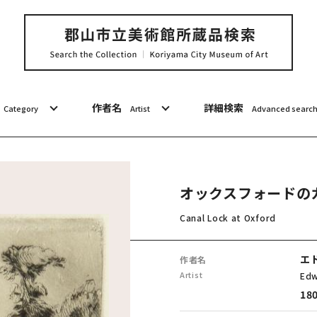
作者名
詳細検索
Category
Artist
Advanced searc
オックスフォードの
Canal Lock at Oxford
エ
作者名
Artist
Edw
180