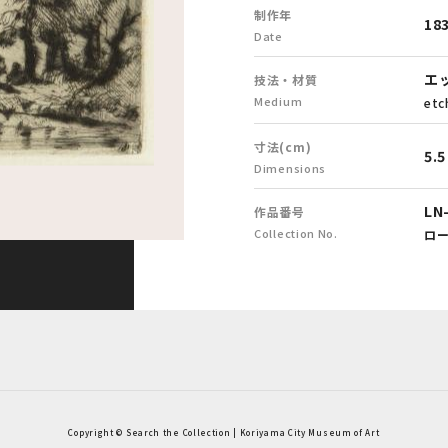
制作年
18
Date
エ
技法・材質
Medium
etc
寸法(cm)
5.5
Dimensions
LN
作品番号
Collection No.
ロ
Copyright © Search the Collection | Koriyama City Museum of Art